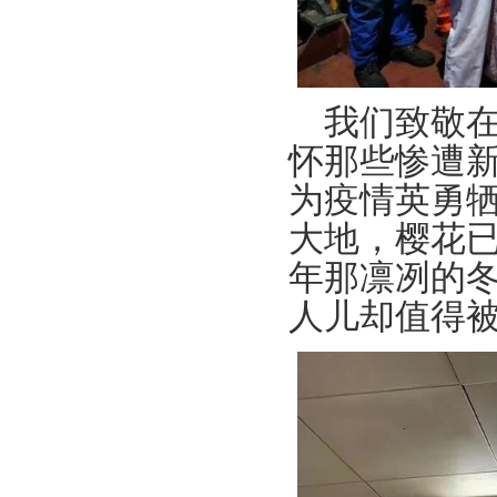
我们致敬
怀那些惨遭
为疫情英勇
大地，樱花
年那凛冽的
人儿却值得