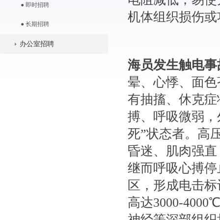
● 即时招聘
机体组织损伤或
● 长期招聘
办公室招聘
海员发生触电事
晕、心悸、面色
有抽搐、休克症
搏、呼吸微弱，
死”状态者。高
昏迷、肌肉强直
继而呼吸心搏停
区，形成电击标
高达3000-4
神经等深部组织