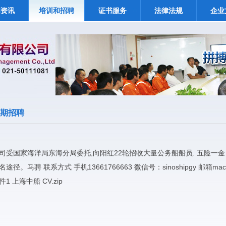
闻资讯
培训和招聘
证书服务
法律法规
企业
期招聘
司受国家海洋局东海分局委托,向阳红22轮招收大量公务船船员. 五险一
名途径。马骋 联系方式 手机13661766663 微信号：sinoshipgy 邮箱
mac
件1 上海中船 CV.zip